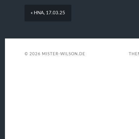
« HNA, 17.03.25
© 2026
MISTER-WILSON.DE
THE