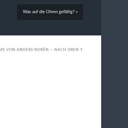
Was auf die Ohren gefällig? »
ME VON
ANDERS NORÉN
—
NACH OBEN ↑