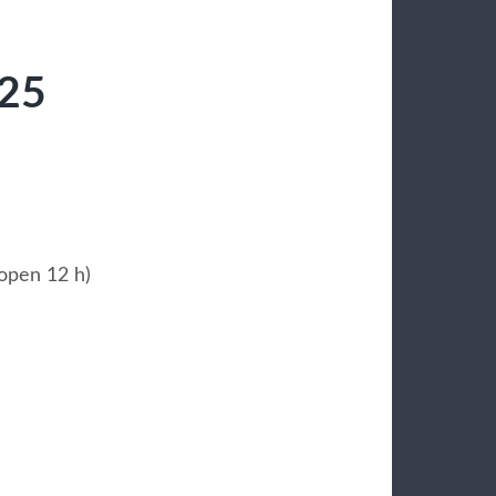
.25
open 12 h)